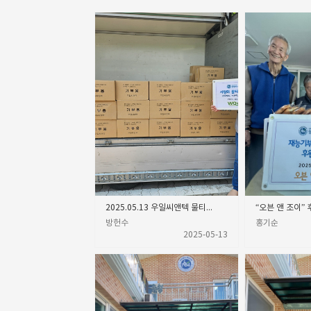
2025.05.13 우일씨앤텍 물티슈 후원
“오븐 앤 조이” 
방헌수
홍기순
2025-05-13