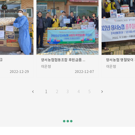
양서농협협동조합 후원금품 전달^^
먕서농협 명절맞이 
이은정
이은정
2022-12-29
2022-12-07
1
2
3
4
5