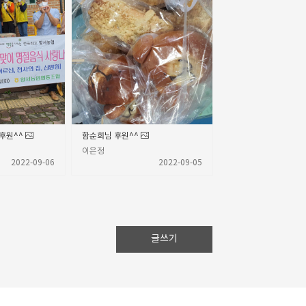
후원^^
함순희님 후원^^
이은정
2022-09-06
2022-09-05
글쓰기